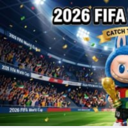
中国·太阳集团-www.15vip.com|品牌公司-Official website
您访问的网页没有找到！
访问的您页面出错了
60
秒后回首页